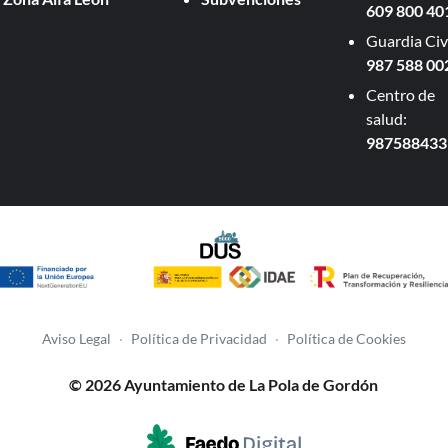
609 800 40
Guardia Civi
987 588 00
Centro de
salud:
987588433
Aviso Legal
·
Política de Privacidad
·
Política de Cookies
© 2026 Ayuntamiento de La Pola de Gordón