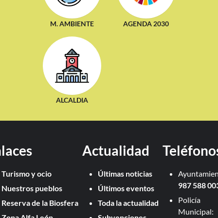
M. AMBIENTE
AGENDA 2030
ALCALDIA
laces
Actualidad
Teléfono
Turismo y ocio
Últimas noticias
Ayuntamien
987 588 00
Nuestros pueblos
Últimos eventos
Policía
Reserva de la Biosfera
Toda la actualidad
Municipal:
Zona Alfa León
Subvenciones