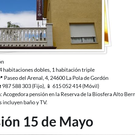
ón
 4 habitaciones dobles, 1 habitación triple
📍 Paseo del Arenal, 4, 24600 La Pola de Gordón
☎️ 987 588 303 (Fijo), 📱 615 052 414 (Móvil)
n
: Acogedora pensión en la Reserva de la Biosfera Alto Ber
s incluyen baño y TV.
ión 15 de Mayo