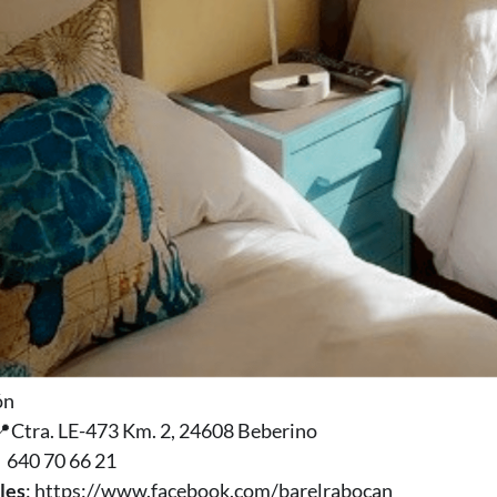
ón
📍Ctra. LE-473 Km. 2, 24608 Beberino
📱640 70 66 21
les
:
https://www.facebook.com/barelrabocan