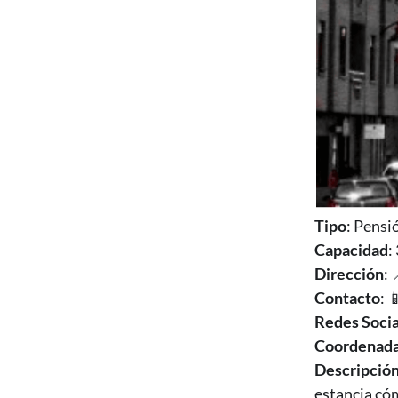
Tipo
: Pensi
Capacidad
:
Dirección
: 
Contacto
: 
Redes Socia
Coordenad
Descripció
estancia có