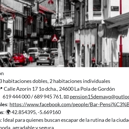
ón
 3 habitaciones dobles, 2 habitaciones individuales
📍 Calle Azorín 17 1o dcha., 24600 La Pola de Gordón
📱 619 444 000 / 689 945 761, 📧
pension15demayo@outloo
les
:
https://www.facebook.com/people/Bar-Pensi%C3
as
: 🌍 42.854395, -5.669160
n
: Ideal para quienes buscan escapar de la rutina de la ciu
moda, agradable y segura.