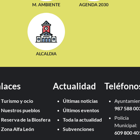
M. AMBIENTE
AGENDA 2030
ALCALDIA
laces
Actualidad
Teléfono
Turismo y ocio
Últimas noticias
Ayuntamien
987 588 00
Nuestros pueblos
Últimos eventos
Policía
Reserva de la Biosfera
Toda la actualidad
Municipal:
Zona Alfa León
Subvenciones
609 800 40