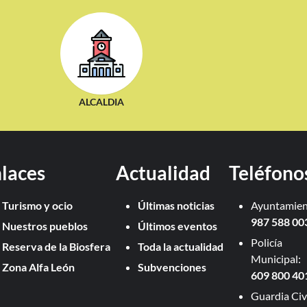
ALCALDIA
laces
Actualidad
Teléfono
Turismo y ocio
Últimas noticias
Ayuntamien
987 588 00
Nuestros pueblos
Últimos eventos
Policía
Reserva de la Biosfera
Toda la actualidad
Municipal:
Zona Alfa León
Subvenciones
609 800 40
Guardia Civi