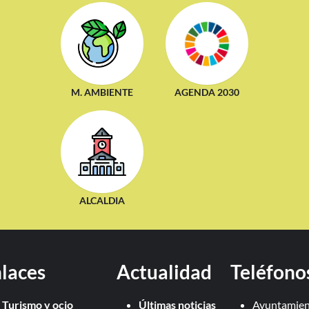
M. AMBIENTE
AGENDA 2030
ALCALDIA
laces
Actualidad
Teléfono
Turismo y ocio
Últimas noticias
Ayuntamien