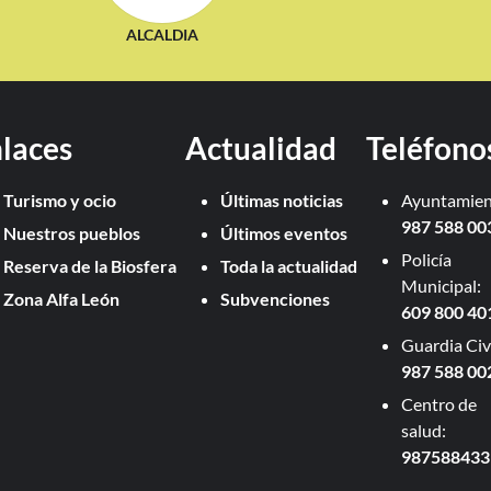
ALCALDIA
laces
Actualidad
Teléfono
Turismo y ocio
Últimas noticias
Ayuntamien
987 588 00
Nuestros pueblos
Últimos eventos
Policía
Reserva de la Biosfera
Toda la actualidad
Municipal:
Zona Alfa León
Subvenciones
609 800 40
Guardia Civi
987 588 00
Centro de
salud:
987588433